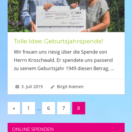
Tolle Idee: Geburtsjahrspende!
Wir freuen uns riesig über die Spende von
Herrn Kroschwald. Er spendete uns passend
zu seinem Geburtsjahr 1949 diesen Betrag,
…
3. Juli 2019
Birgit Koenen
Seitennummerierung
Vorherige
«
1
…
6
7
8
Beiträge
der
Beiträge
ONLINE SPENDEN