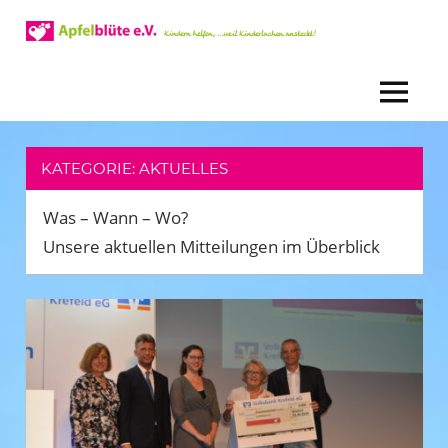
Zum
Inhalt
Kinder
Apfelblüte
springen
helfen,
weil
MENÜ
e.V.
Kinderlachen
ansteckend
ist!
KATEGORIE:
AKTUELLES
Was – Wann – Wo?
Unsere aktuellen Mitteilungen im Überblick