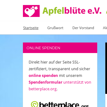
Zum
Inhalt
springen
Kinder
helfen,
Startseite
Grußwort
Der Vorstand
Ak
weil
Kinderlachen
ansteckend
ist!
ONLINE SPENDEN
Direkt hier auf der Seite SSL-
zertifiziert, transparent und sicher
online spenden
mit unserem
Spendenformular
unterstützt von
betterplace.org
.