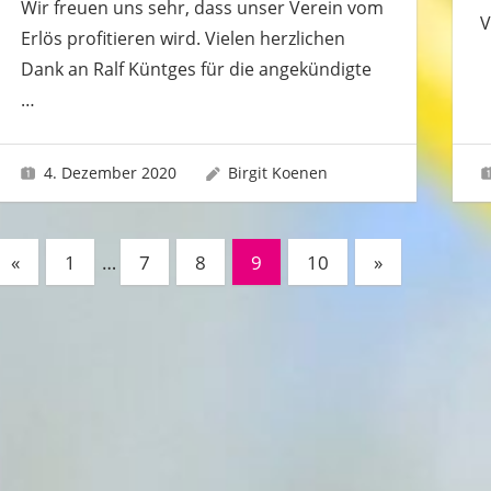
Wir freuen uns sehr, dass unser Verein vom
V
Erlös profitieren wird. Vielen herzlichen
Dank an Ralf Küntges für die angekündigte
…
4. Dezember 2020
Birgit Koenen
Seitennummerierung
Vorherige
Nächste
«
1
…
7
8
9
10
»
Beiträge
Beiträge
der
Beiträge