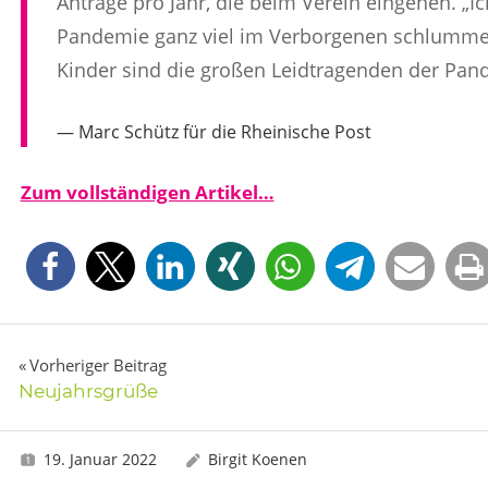
Anträge pro Jahr, die beim Verein eingehen. „I
Pandemie ganz viel im Verborgenen schlummer
Kinder sind die großen Leidtragenden der Pand
Marc Schütz für die Rheinische Post
Zum vollständigen Artikel…
Beitragsnavigation
Vorheriger Beitrag
Neujahrsgrüße
19. Januar 2022
Birgit Koenen
Pressemeldungen