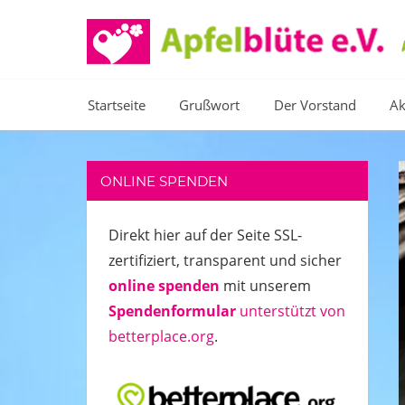
Zum
Inhalt
springen
Kinder
helfen,
Startseite
Grußwort
Der Vorstand
Ak
weil
Kinderlachen
ansteckend
ist!
ONLINE SPENDEN
Direkt hier auf der Seite SSL-
zertifiziert, transparent und sicher
online spenden
mit unserem
Spendenformular
unterstützt von
betterplace.org
.